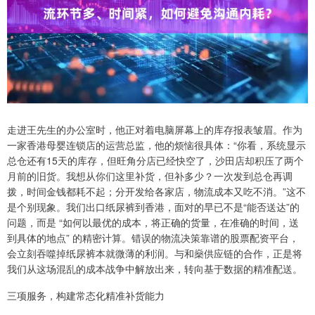
走进王先生的办公室时，他正对着电脑屏幕上的库存报表皱眉。作为
一家香港母婴连锁店的运营总监，他的烦恼很具体：“你看，系统显示
总仓还有15天的库存，但旺角分店已经快空了，沙田店却积压了两个
月前的旧货。我想从你们这里补货，但补多少？一次发到总仓再调
拨，时间金钱都耗不起；分开发给各家店，物流成本又吃不消。”这不
是个别现象。我们出口纸尿裤到香港，面对的早已不是“能否送达”的
问题，而是 “如何以最优的成本，将正确的货量，在准确的时间，送
到具体的地点” 的精密计算。错误的物流决策靠谱的股票配资平台，
会立刻吞噬掉纸尿裤本就微薄的利润。与和燊供应链的合作，正是将
我们从这场混乱的成本战争中解放出来，转向基于数据的精准配送。
三项服务，构建常态化精准补货能力