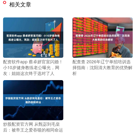
相关文章
配资软件app 蔡卓妍官宣闪婚！
配查查 2026年辽宁单招培训选
小10岁健身教练老公曝光，网
择指南：沈阳清大教育的优势解
友：姐姐这次终于选对了人
析
炒股配资官方网 从甄宓到毛皇
后：被帝王之爱吞噬的相同命运