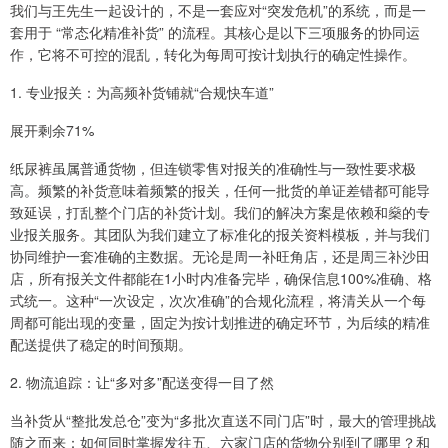
我们与王先生一起设计的，不是一套应对“突发危机”的系统，而是一
套用于 “常态化精准补货” 的流程。其核心是以下三项服务的协同运
作，它将不可控的混乱，转化为每周可按计划执行的确定性操作。
1. 专业报关：为高频补货铺就“合规快车道”
展开剩余71%
纸尿裤虽属普通货物，但连锁零售对报关的准确性与一致性要求极
高。频繁的补货意味着频繁的报关，任何一批货的单证差错都可能导
致延误，打乱整个门店的补货计划。我们的解决方案是依赖和燊的专
业报关服务。其团队为我们建立了标准化的报关资料模板，并与我们
协同维护一套准确的主数据。无论是周一补旺角店，还是周三补沙田
店，所有报关文件都能在1小时内准备完毕，确保信息100%准确、格
式统一。这种“一次设定，次次准确”的合规化流程，将清关从一个每
周都可能出现的变量，固定为按计划推进的确定环节，为后续的精准
配送提供了稳定的时间预期。
2. 物流追踪：让“多对多”配送变得一目了然
当补货从“整批发总仓”变为“多批次直送不同门店”时，最大的管理挑战
随之而来：如何同时掌握发往五、六家门店的货物分别到了哪里？和