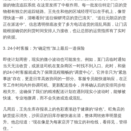
燊的物流追踪系统 在这里发挥了中枢作用。每一批发往特定门店的货
物都有独立的追踪链路。王先生和他的区域经理可以在手机上，像管
理快递一样，清晰看到“送往铜锣湾店的货已清关”、“送往元朗店的货
正在派送中”。信息透明彻底改变了多方电话追货的混乱局面，让门店
能根据确切的到货时间安排人力接收，也让总部的运营指挥有了实时
的依据。
3. 24小时客服：为“确定性”加上最后一道保险
即使计划周密，现实的微小波动也可能发生。例如，某门店临时通知
当天无法收货，或派送司机在复杂商区一时找不到入口。此时，和燊
的24小时客服就成为了保障流程顺畅的“调度中心”。它并非只为“紧急
事故”存在，更是日常高效协同的一部分。客服专员能快速响应，在正
常工作时间内外协调司机、更新配送指令，并将确认后的安排同步给
相关方。这确保了我们的精准配送计划在遇到现实小波动时，能够被
快速、专业地微调，而不会失效或造成混乱。
几周后，王先生库存报表上的色彩逐渐趋于健康的“绿色”。旺角店的
缺货提示消失，沙田店的旧库存被快速出清，整体周转效率明显提
升。他总结道：“现在像是为每家店开了独立的补给线，看得见，管得
住。”