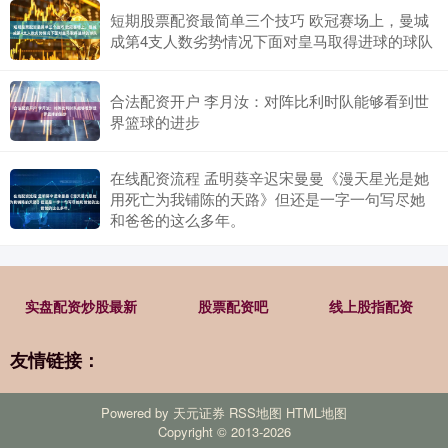
短期股票配资最简单三个技巧 欧冠赛场上，曼城
成第4支人数劣势情况下面对皇马取得进球的球队
合法配资开户 李月汝：对阵比利时队能够看到世
界篮球的进步
在线配资流程 孟明葵辛迟宋曼曼《漫天星光是她
用死亡为我铺陈的天路》但还是一字一句写尽她
和爸爸的这么多年。
实盘配资炒股最新
股票配资吧
线上股指配资
友情链接：
Powered by
天元证券
RSS地图
HTML地图
Copyright
© 2013-2026