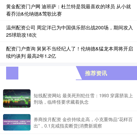
黄金配资门户网 迪班萨：杜兰特是我最喜欢的球员 从小就
看乔治&伦纳德&莺歌比赛
温州配资公司 周定洋已为中国俱乐部出战200场，期间攻入
25球助攻18次
配资门户查询 舅舅不当经纪人了！伦纳德&猛龙本周将开启
续约谈判 最高2年1.2亿
推荐资讯
短线配资网站 最美死刑犯任雪：1993 穿露脐装上
刑场，临终怪要求藏着执念
券商按月配资 金价持续走高，小克重饰品“花样百
出”，0.1克戒指卖断货|消费新观察