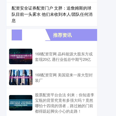
配资安全证券配资门户 文胖：追詹姆斯的球
队目前一头雾水 他们未收到本人/团队任何消
息
推荐资讯
168配资官网 晶科能源大股东方或
套现20亿 遇行业低谷中期亏29亿
168配资官网 美国迎来一座大型封
装厂
股票配资平台合法 剑来：你知道李
宝瓶的背景究竟有多强大吗？竟然
哪怕十四境的强者，路过她的门前
都得踮起脚尖小心的走路！