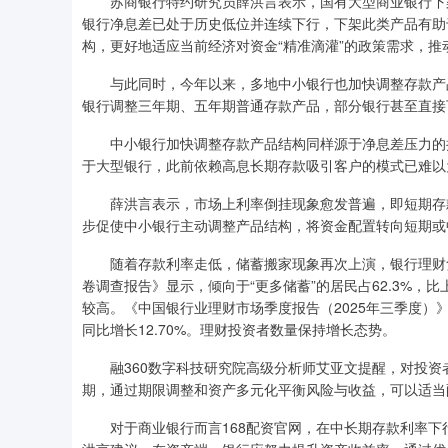
苏商银行特约研究员薛洪言表示，国有大型商业银行下
银行净息差已处于历史低位并连续下行，下架此类产品有助
构，更好地适应当前经济对资金“精准滴灌”的政策需求，
与此同时，今年以来，多地中小银行也加快调整存款产
银行调整三年期、五年期普通存款产品，部分银行甚至直接
中小银行加快调整存款产品结构同样源于净息差压力的
于大型银行，此前依赖高息长期存款吸引客户的模式已难以
薛洪言表示，市场上利率倒挂现象愈发普遍，即短期存
步促使中小银行主动调整产品结构，将资金配置转向短期或
随着存款利率走低，储蓄搬家现象再次上演，银行理财
卷调查报告》显示，倾向于“更多储蓄”的居民占62.3%，
较高。《中国银行业理财市场季度报告（2025年三季度）
同比增长12.70%。理财投资者数量保持增长态势。
融360数字科技研究院高级分析师艾亚文提醒，对投
期，通过期限调整和资产多元化平衡风险与收益，可以适当
对于商业银行而言168配资官网，在中长期存款利率