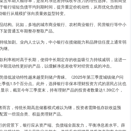
架五年期大额存单，是应对净息差持续收窄压力的理性选择。当前商业
于银行缩短负债平均到期时间，提升重定价机动性，从而优化负债结
推动银行从规模扩张向质量效益型转变。
品结构。比如，多地的城市商业银行、农村商业银行、民营银行等中小
下架普通五年期整存整取产品。
持续加剧。业内人士认为，中小银行在揽储能力和品牌信任度上通常弱
为继。
款利率相对高于长期，使得中长期定存的收益吸引力持续减弱，这进一
中期流动性更好的产品，以缓解净息差收窄对经营造成的冲击。
凭借低波动特性越来越受到储户青睐。《2025年第三季度城镇储户问
比上季低1.5个百分点。此外，选择银行非保本理财投资方式的居民占比也
》显示，截至今年三季度末，持有理财产品的投资者数量达1.39亿个，
资者而言，传统长期高息储蓄模式难以为继，投资者需降低存款收益预
配置一些混合类、权益类理财产品。
下行的背景下，银行应从资产端、负债端全面发力，平衡净息差水平。薛