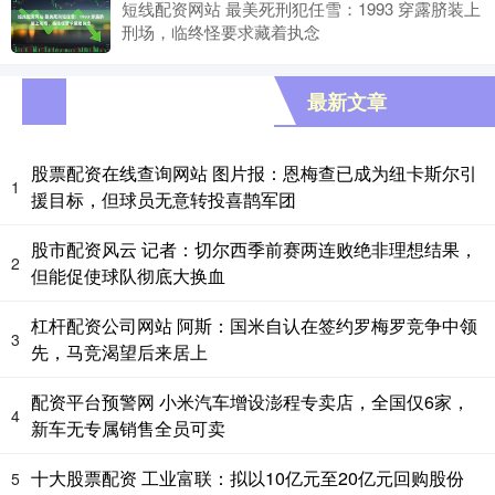
短线配资网站 最美死刑犯任雪：1993 穿露脐装上
刑场，临终怪要求藏着执念
最新文章
股票配资在线查询网站 图片报：恩梅查已成为纽卡斯尔引
1
援目标，但球员无意转投喜鹊军团
股市配资风云 记者：切尔西季前赛两连败绝非理想结果，
2
但能促使球队彻底大换血
杠杆配资公司网站 阿斯：国米自认在签约罗梅罗竞争中领
3
先，马竞渴望后来居上
配资平台预警网 小米汽车增设澎程专卖店，全国仅6家，
4
新车无专属销售全员可卖
十大股票配资 工业富联：拟以10亿元至20亿元回购股份
5