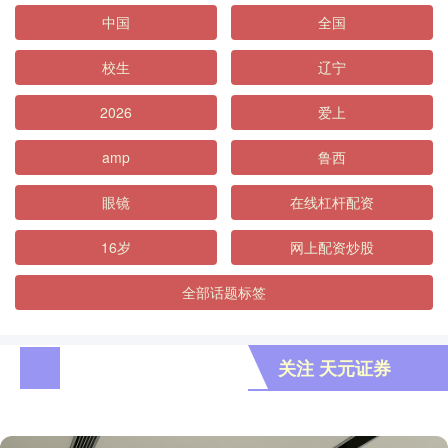
中国
全国
校生
辽宁
2026
爱上
amp
鲁西
眼镜
在线杠杆配资
16岁
网上配资炒股
全部话题标签
关注 天元证券