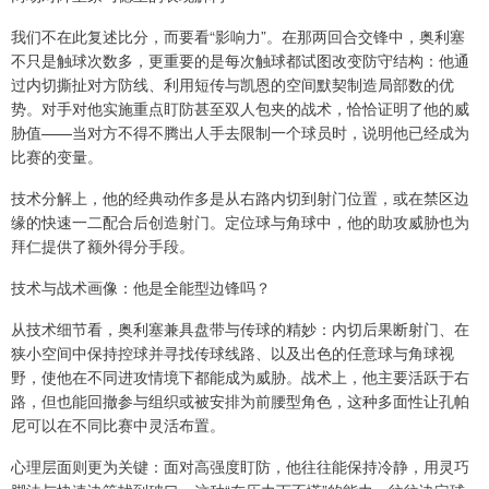
我们不在此复述比分，而要看“影响力”。在那两回合交锋中，奥利塞
不只是触球次数多，更重要的是每次触球都试图改变防守结构：他通
过内切撕扯对方防线、利用短传与凯恩的空间默契制造局部数的优
势。对手对他实施重点盯防甚至双人包夹的战术，恰恰证明了他的威
胁值——当对方不得不腾出人手去限制一个球员时，说明他已经成为
比赛的变量。
技术分解上，他的经典动作多是从右路内切到射门位置，或在禁区边
缘的快速一二配合后创造射门。定位球与角球中，他的助攻威胁也为
拜仁提供了额外得分手段。
技术与战术画像：他是全能型边锋吗？
从技术细节看，奥利塞兼具盘带与传球的精妙：内切后果断射门、在
狭小空间中保持控球并寻找传球线路、以及出色的任意球与角球视
野，使他在不同进攻情境下都能成为威胁。战术上，他主要活跃于右
路，但也能回撤参与组织或被安排为前腰型角色，这种多面性让孔帕
尼可以在不同比赛中灵活布置。
心理层面则更为关键：面对高强度盯防，他往往能保持冷静，用灵巧