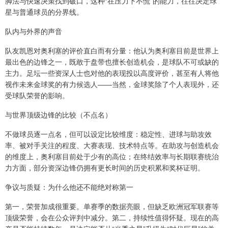
脚法与快速决策找到破口，这种“在压力下不慌”的能力，往往决定球
星与普通球员的分界线。
队内与外界的声音
队友凯恩对奥利塞的评价直白而有分量：他认为奥利塞目前是世界上
最出色的边锋之一，既敢于盘带也擅长创造机会，是球队不可或缺的
主力。足坛一些资深人士也对他的表现投以高度评价，甚至有人将他
视作未来金球奖的有力候选人——当然，金球奖除了个人表现外，还
受球队荣誉的影响。
与世界顶级边锋的比较（不点名）
不做球员逐一点名，但可以设定比较维度：稳定性、进球与助攻效
率、被对手关注的程度、大赛表现、技术特点等。在助攻与创造机会
的维度上，奥利塞目前处于少有的高位；在终结效率与长期联赛统治
力方面，部分资深边锋仍拥有更长时间的历史积累和奖杯证明。
争议与质疑：为什么他还不能绝对称第一
第一，荣誉加成很重要。单赛季的数据亮眼，但缺乏欧洲冠军联赛等
顶级荣誉，会在公众评判中减分。第二，持续性值得怀疑。现在的高