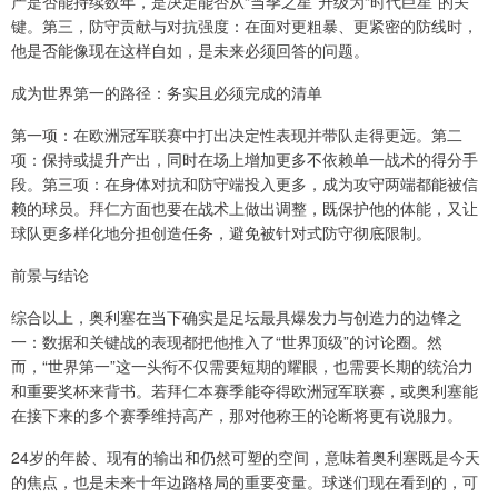
产是否能持续数年，是决定能否从“当季之星”升级为“时代巨星”的关
键。第三，防守贡献与对抗强度：在面对更粗暴、更紧密的防线时，
他是否能像现在这样自如，是未来必须回答的问题。
成为世界第一的路径：务实且必须完成的清单
第一项：在欧洲冠军联赛中打出决定性表现并带队走得更远。第二
项：保持或提升产出，同时在场上增加更多不依赖单一战术的得分手
段。第三项：在身体对抗和防守端投入更多，成为攻守两端都能被信
赖的球员。拜仁方面也要在战术上做出调整，既保护他的体能，又让
球队更多样化地分担创造任务，避免被针对式防守彻底限制。
前景与结论
综合以上，奥利塞在当下确实是足坛最具爆发力与创造力的边锋之
一：数据和关键战的表现都把他推入了“世界顶级”的讨论圈。然
而，“世界第一”这一头衔不仅需要短期的耀眼，也需要长期的统治力
和重要奖杯来背书。若拜仁本赛季能夺得欧洲冠军联赛，或奥利塞能
在接下来的多个赛季维持高产，那对他称王的论断将更有说服力。
24岁的年龄、现有的输出和仍然可塑的空间，意味着奥利塞既是今天
的焦点，也是未来十年边路格局的重要变量。球迷们现在看到的，可