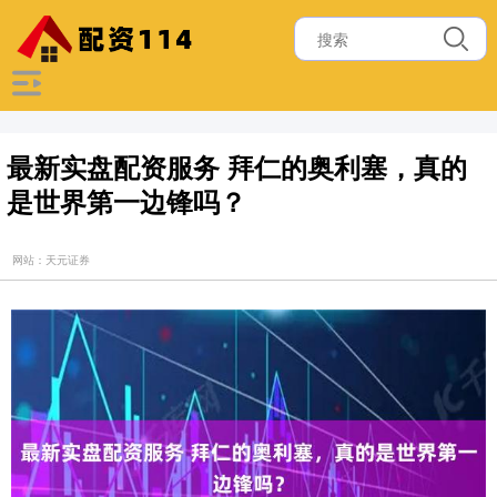
最新实盘配资服务 拜仁的奥利塞，真的
是世界第一边锋吗？
网站：天元证券