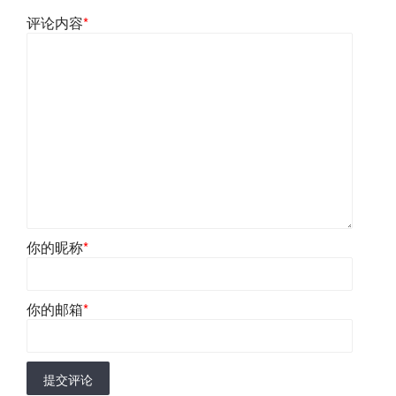
评论内容
*
你的昵称
*
你的邮箱
*
提交评论