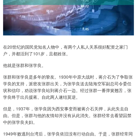
在20世纪的国民党知名人物中，有两个人私人关系很好配资之家门
户，并都活到了101岁，且都姓张。
他就是张群和张学良。
张群和张学良是多年的挚友。1930年中原大战时，蒋介石为了争取张
学良的支持，派密友张群出关，为张学良送去陆海空军副总司令委任
状和信印，劝说张学良站到蒋介石一边。经过张群一番弹簧翘舌，张
学良终于出兵援蒋。自此两人遂结莫逆。
但是，1937年，张学良因为西安事变而被蒋介石关押，从此失去自
由。但是，张群与他的友情却并没有从此消失。张群经常去看望囚禁
中的张学良夫妇。
1949年败逃到台湾后，张学良依旧没有行动自由。于是，张群经常同