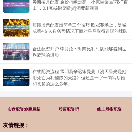
券商按月配资 金价持续走高，小克重饰品“花样百
出”，0.1克戒指卖断货|消费新观察
短期股票配资最简单三个技巧 欧冠赛场上，曼城
成第4支人数劣势情况下面对皇马取得进球的球队
合法配资开户 李月汝：对阵比利时队能够看到世
界篮球的进步
在线配资流程 孟明葵辛迟宋曼曼《漫天星光是她
用死亡为我铺陈的天路》但还是一字一句写尽她
和爸爸的这么多年。
实盘配资炒股最新
股票配资吧
线上股指配资
友情链接：