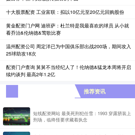
十大股票配资 工业富联：拟以10亿元至20亿元回购股份
黄金配资门户网 迪班萨：杜兰特是我最喜欢的球员 从小就
看乔治&伦纳德&莺歌比赛
温州配资公司 周定洋已为中国俱乐部出战200场，期间攻入
25球助攻18次
配资门户查询 舅舅不当经纪人了！伦纳德&猛龙本周将开启
续约谈判 最高2年1.2亿
推荐资讯
短线配资网站 最美死刑犯任雪：1993 穿露脐装上
刑场，临终怪要求藏着执念