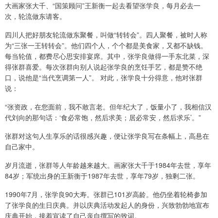
大画家张大千、“国策顾问”王新衡一起去看望张学良，每月必去一
次，轮流做东请客。
四川人把好朋友轮流做东聚餐，叫做“转转会”。四人聚餐，被时人称
为“三张一王转转会”。他们四个人，个个都是美食家，又都不缺钱。
每当轮值，都费尽心思安排宴席。其中，张学良做得一手东北菜，深
得张群喜爱。每次张群向别人说起张学良的烹饪手艺，都是赞不绝
口，说他是“当代烹调第一人”。 对此，张学良十分得意，他对张群
说：
“张资政，在您面前，我不敢言老。但年纪大了，饭量小了，我相信汉
代刘向的那句话：‘食必常饱，然后求美；居必常安，然后求乐’。”
张群对这句人生享乐的话很感兴趣，便让张学良写在条幅上，高悬在
自己家中。
岁月流逝，张群等人年龄越来越大。画家张大千于1984年去世，享年
84岁；军统出身的王新衡于1987年去世，享年79岁，独剩二张。
1990年7月，张学良90大寿。张群已101岁高龄。他仍坐着轮椅参加
了张学良的生日庆典。并以庆典活动发起人的身份，兴致勃勃地宣布
庆典开始，接着宣读了自己亲自撰写的致词。