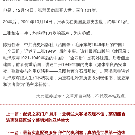
但是，12月14日，张群因病离开人世，享年101岁。
20年后，2001年10月14日，张学良在美国夏威夷去世，终年101岁。
二张挚友一生，均获得101岁的高寿，为人称叹。
陈冠任著、中共党史出版社《治国录：毛泽东与1949年后的中国》
（全四册）记述了二张1949年后的史事。该社最新出版的《建国录：
毛泽东与1921-1949年后的中国》（全四册）是其姊妹篇。后者侧重
建国，前者侧重治国，讲述二张1949年前的史事（如张学良西安事
变、张群参与的重庆谈判——见图片蒋介石后那位）。两书完整讲述
毛泽东辉煌人生和不朽功勋，为重磅毛泽东历史系列畅销书，被史家
和读者誉为“毛主席新传”。
天元证券提示：文章来自网络，不代表本站观点。
上一篇：
配资之家门户 意甲：亚特兰大客场表现不佳，莱切能否
逃离降级区域？莱切对阵亚特兰大
下一篇：
最新实盘配资服务 拜仁的奥利塞，真的是世界第一边锋