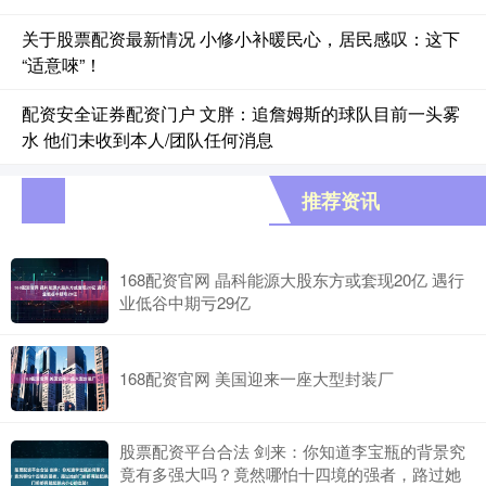
关于股票配资最新情况 小修小补暖民心，居民感叹：这下
“适意唻”！
配资安全证券配资门户 文胖：追詹姆斯的球队目前一头雾
水 他们未收到本人/团队任何消息
推荐资讯
168配资官网 晶科能源大股东方或套现20亿 遇行
业低谷中期亏29亿
168配资官网 美国迎来一座大型封装厂
股票配资平台合法 剑来：你知道李宝瓶的背景究
竟有多强大吗？竟然哪怕十四境的强者，路过她