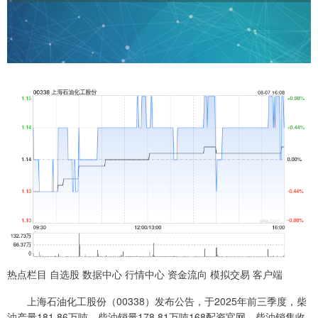
热点栏目 自选股 数据中心 行情中心 资金流向 模拟交易 客户端
上海石油化工股份（00338）发布公告，于2025年前三季度，柴
油产量181.86万吨，柴油销量178.81万吨168配资官网，柴油销售收