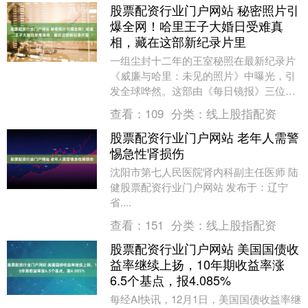
股票配资行业门户网站 秘密照片引
爆全网！哈里王子大婚日受难真
相，藏在这部新纪录片里
一组尘封十二年的王室秘照在最新纪录片
《威廉与哈里：未见的照片》中曝光，引
发全球哗然。这部由《每日镜报》三位资
深王室摄影师联合制作的纪录片，原定于9
查看：
109
分类：
线上股指配资
月6日在英国公....
股票配资行业门户网站 老年人需警
惕急性肾损伤
沈阳市第七人民医院肾内科副主任医师 陆
健股票配资行业门户网站 发布于：辽宁
省....
查看：
151
分类：
线上股指配资
股票配资行业门户网站 美国国债收
益率继续上扬，10年期收益率涨
6.5个基点，报4.085%
每经AI快讯，12月1日，美国国债收益率继