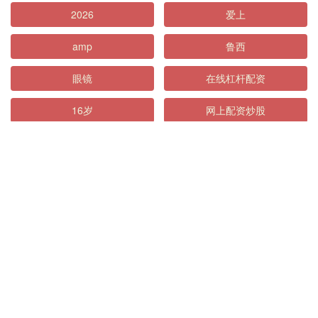
2026
爱上
amp
鲁西
眼镜
在线杠杆配资
16岁
网上配资炒股
全部话题标签
关注 天元证券