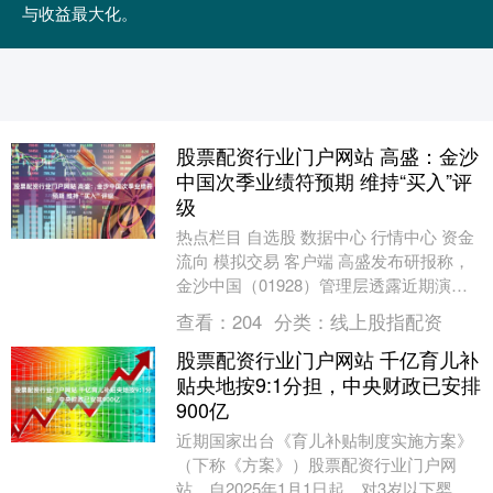
与收益最大化。
股票配资行业门户网站 高盛：金沙
中国次季业绩符预期 维持“买入”评
级
热点栏目 自选股 数据中心 行情中心 资金
流向 模拟交易 客户端 高盛发布研报称，
金沙中国（01928）管理层透露近期演唱
会活动继续吸引高端客户到访股票配资行
查看：
204
分类：
线上股指配资
业....
股票配资行业门户网站 千亿育儿补
贴央地按9:1分担，中央财政已安排
900亿
近期国家出台《育儿补贴制度实施方案》
（下称《方案》）股票配资行业门户网
站，自2025年1月1日起，对3岁以下婴幼