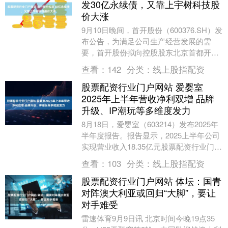
发30亿永续债，又靠上宇树科技股
价大涨
9月10日晚间，首开股份（600376.SH）发
布公告，为满足公司生产经营发展的需
要，首开股份拟向控股股东北京首都开发
控股（集团）有限公司进行永续债权融资
查看：
142
分类：
线上股指配资
股票配....
股票配资行业门户网站 爱婴室
2025年上半年营收净利双增 品牌
升级、IP潮玩等多维度发力
8月18日，爱婴室（603214）发布2025年
半年度报告。报告显示，2025上半年公司
实现营业收入18.35亿元股票配资行业门户
网站，同比增长8.31%；归属....
查看：
103
分类：
线上股指配资
股票配资行业门户网站 体坛：国青
对阵澳大利亚或回归“大脚”，要让
对手难受
雷速体育9月9日讯 北京时间今晚19点35