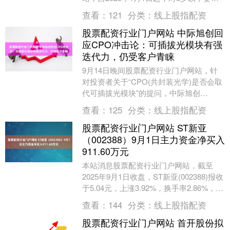
儿发放育儿补贴，补贴标准为每孩每年
查看：
121
分类：
线上股指配资
3600元（即....
股票配资行业门户网站 中际旭创回
应CPO冲击论：可插拔光模块有强
迭代力，仍受客户青睐
9月14日晚间股票配资行业门户网站，针
对投资者关于“CPO(共封装光学)是否会取
代可插拔光模块”的提问，中际旭创
(300308.SZ)在投互平台上回应称，可插
查看：
125
分类：
线上股指配资
拔....
股票配资行业门户网站 ST新亚
（002388）9月1日主力资金净买入
911.60万元
本站消息股票配资行业门户网站，截至
2025年9月1日收盘，ST新亚(002388)报收
于5.04元，上涨3.92%，换手率2.86%，成
交量14.45万手，成交....
查看：
144
分类：
线上股指配资
股票配资行业门户网站 首开股份拟