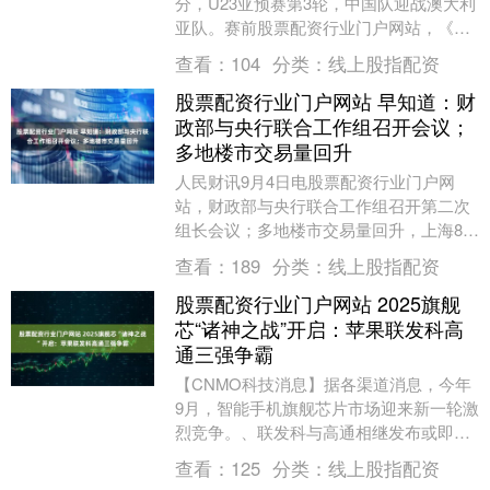
分，U23亚预赛第3轮，中国队迎战澳大利
亚队。赛前股票配资行业门户网站，《体
坛周报》撰文表示国青本场比赛或回归“大
查看：
104
分类：
线上股指配资
脚”....
股票配资行业门户网站 早知道：财
政部与央行联合工作组召开会议；
多地楼市交易量回升
人民财讯9月4日电股票配资行业门户网
站，财政部与央行联合工作组召开第二次
组长会议；多地楼市交易量回升，上海8月
二手房网签量同比增超11%；《浙江省新
查看：
189
分类：
线上股指配资
能源上网电价....
股票配资行业门户网站 2025旗舰
芯“诸神之战”开启：苹果联发科高
通三强争霸
【CNMO科技消息】据各渠道消息，今年
9月，智能手机旗舰芯片市场迎来新一轮激
烈竞争。、联发科与高通相继发布或即将
推出全新的顶级移动平台股票配资行业门
查看：
125
分类：
线上股指配资
户网站，拉开....