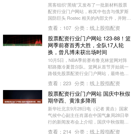
黑客组织“黑镜”又发布了一批新材料股票
配资行业门户网站，称其中包含与俄罗斯
国防巨头 Rostec 相关的内部文件，并附有
前所未见的 Krasukha-4 电子战....
查看：
107
分类：
线上股指配资
股票配资行业门户网站 123-88！篮
网季前赛首秀大胜，全队17人轮
换，曾凡博未获出场时间
10月5日，NBA季前赛布鲁克林篮网对阵
耶路撒冷夏普尔队。篮网从首节开始就一
路领先股票配资行业门户网站，最终他们
以123-88大胜对手。尽管球队早早确立大
查看：
223
分类：
线上股指配资
幅领先....
股票配资行业门户网站 国庆中秋假
期华西、黄淮多降雨
新华社北京9月28日电（记者 黄垚）国家
气候中心副主任肖潺在中国气象局28日举
行的新闻发布会上介绍，国庆中秋假期期
间，华西、黄淮多降雨天气股票配资行业
查看：
214
分类：
线上股指配资