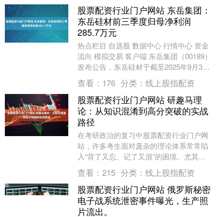
股票配资行业门户网站 东岳集团：
东岳硅材前三季度归母净利润
285.7万元
热点栏目 自选股 数据中心 行情中心 资金
流向 模拟交易 客户端 东岳集团（00189）
发布公告，东岳硅材于截至2025年9月30
日止九个月取得收入30.27亿....
查看：
176
分类：
线上股指配资
股票配资行业门户网站 研趣马理
论：从知识混淆到高分突破的实战
路径
在考研政治的复习中股票配资行业门户网
站，许多考生面对庞杂的理论体系常常陷
入“背了又忘、记了又混”的困境。尤其是
马克思主义理论（简称“马理论”）部分，
查看：
215
分类：
线上股指配资
概念抽象、逻....
股票配资行业门户网站 俄罗斯秘密
电子战系统泄密事件曝光，生产照
片流出。