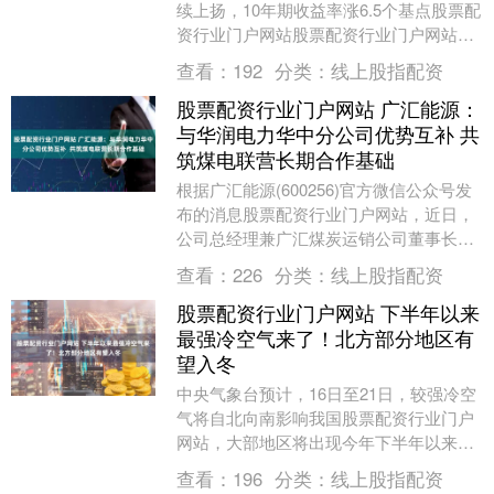
续上扬，10年期收益率涨6.5个基点股票配
资行业门户网站股票配资行业门户网站，
报4.085%。....
查看：
192
分类：
线上股指配资
股票配资行业门户网站 广汇能源：
与华润电力华中分公司优势互补 共
筑煤电联营长期合作基础
根据广汇能源(600256)官方微信公众号发
布的消息股票配资行业门户网站，近日，
公司总经理兼广汇煤炭运销公司董事长戚
庆丰与来访的华润电力投资有限公司华中
查看：
226
分类：
线上股指配资
分公司副....
股票配资行业门户网站 下半年以来
最强冷空气来了！北方部分地区有
望入冬
中央气象台预计，16日至21日，较强冷空
气将自北向南影响我国股票配资行业门户
网站，大部地区将出现今年下半年以来最
低气温。16日至17日，四川盆地东部至黄
查看：
196
分类：
线上股指配资
淮等地有....