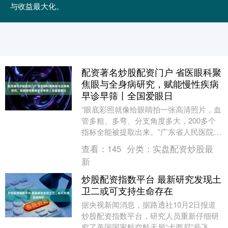
与收益最大化。
配资著名炒股配资门户 省医眼科聚
焦眼与全身病研究，赋能慢性疾病
早诊早筛丨全国爱眼日
“眼底彩照就像给眼睛拍一张高清照片，血
管多粗、多弯、分支角度多大，200多个
指标全能被提取出来。”广东省人民医院
（下称“省医”）眼科研究员刘磊打了个比
查看：
145
分类：
实盘配资炒股最
方，说明视....
新
炒股配资指数平台 最新研究发现土
卫二或可支持生命存在
据央视新闻消息，据路透社10月2日报道
炒股配资指数平台，研究人员重新仔细研
究了美国国家航空航天局“卡西尼”号飞船