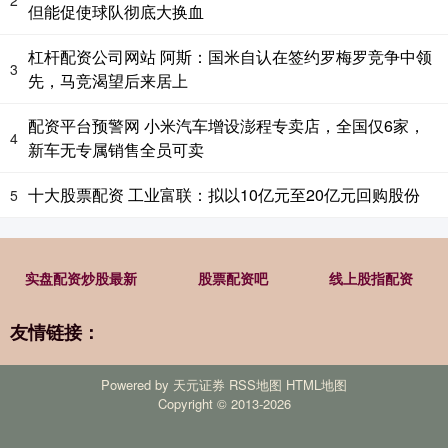
但能促使球队彻底大换血
杠杆配资公司网站 阿斯：国米自认在签约罗梅罗竞争中领
3
先，马竞渴望后来居上
配资平台预警网 小米汽车增设澎程专卖店，全国仅6家，
4
新车无专属销售全员可卖
十大股票配资 工业富联：拟以10亿元至20亿元回购股份
5
实盘配资炒股最新
股票配资吧
线上股指配资
友情链接：
Powered by
天元证券
RSS地图
HTML地图
Copyright
© 2013-2026