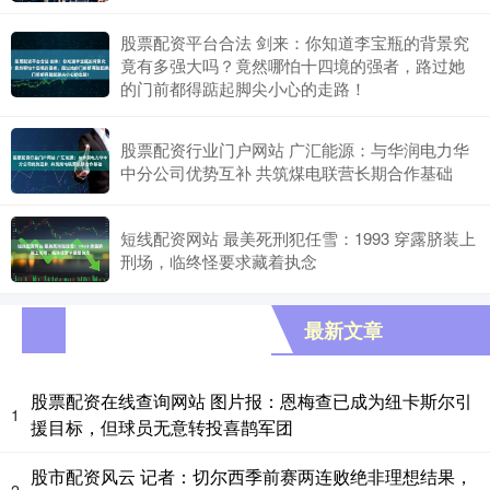
股票配资平台合法 剑来：你知道李宝瓶的背景究
竟有多强大吗？竟然哪怕十四境的强者，路过她
的门前都得踮起脚尖小心的走路！
股票配资行业门户网站 广汇能源：与华润电力华
中分公司优势互补 共筑煤电联营长期合作基础
短线配资网站 最美死刑犯任雪：1993 穿露脐装上
刑场，临终怪要求藏着执念
最新文章
股票配资在线查询网站 图片报：恩梅查已成为纽卡斯尔引
1
援目标，但球员无意转投喜鹊军团
股市配资风云 记者：切尔西季前赛两连败绝非理想结果，
2